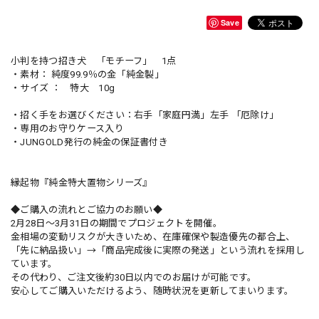
Save
小判を持つ招き犬 「モチーフ」 1点
・素材： 純度99.9％の金「純金製」
・サイズ ： 特大 10g
・招く手をお選びください：右手「家庭円満」左手 「厄除け」
・専用のお守りケース入り
・JUNGOLD発行の純金の保証書付き
縁起物『純金特大置物シリーズ』
◆ご購入の流れとご協力のお願い◆
2月28日〜3月31日の期間でプロジェクトを開催。
金相場の変動リスクが大きいため、在庫確保や製造優先の都合上、
「先に納品扱い」→「商品完成後に実際の発送」という流れを採用し
ています。
その代わり、ご注文後約30日以内でのお届けが可能です。
安心してご購入いただけるよう、随時状況を更新してまいります。