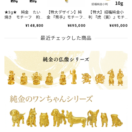
★3g★ 純金 たい
【特大デザイン】純
【特大】招福純金小
焼き モチーフ 約
金 『熊手』モチーフ
判 『虎（寅）』モチ
3g お守り
約10g ※桐箱ケース
ーフ 約10g ※飾れる
¥148,800
¥495,000
¥495,000
【JUNGOLD】
付き 指先サイズの芸
アクリルケース付き
【RNP00868】
術品 JUNGOLD
RNP01226
最近チェックした商品