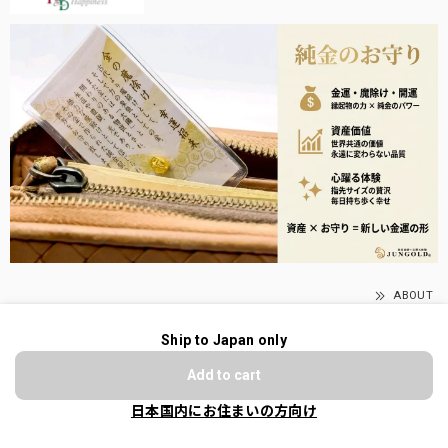
ABOUT
送料について
Ship to Japan only
ショップに質問する
送料について
Add to cart
お支払い方法について
日本国内にお住まいの方向け
次の方法がご利用頂けます。