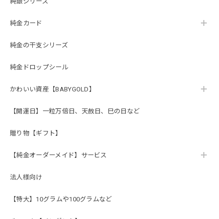
純銀シリーズ
純金カード
純金の干支シリーズ
純金ドロップシール
かわいい資産【BABYGOLD】
【開運日】一粒万倍日、天赦日、巳の日など
贈り物【ギフト】
【純金オーダーメイド】サービス
法人様向け
【特大】10グラムや100グラムなど