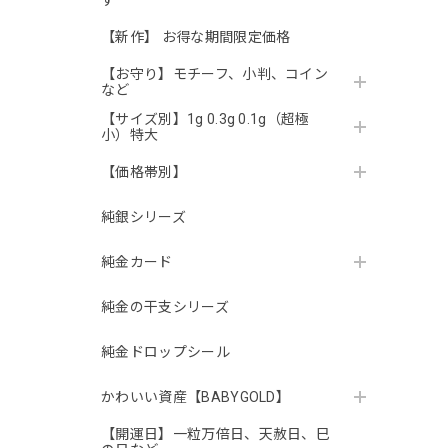
す
【新作】 お得な期間限定価格
【お守り】モチーフ、小判、コイン
など
【サイズ別】1g 0.3g 0.1g（超極
小）特大
【価格帯別】
純銀シリーズ
純金カード
純金の干支シリーズ
純金ドロップシール
かわいい資産【BABYGOLD】
【開運日】一粒万倍日、天赦日、巳