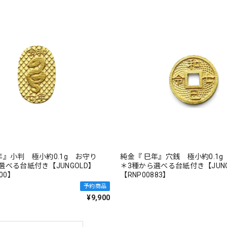
年』小判 極小約0.1g お守り
純金『 巳年』穴銭 極小約0.1
選べる台紙付き【JUNGOLD】
＊3種から選べる台紙付き【JUNG
00】
【RNP00883】
予約商品
¥9,900