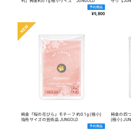
判」純金約0.1g 極小サイズ JUNGOLD
守り【JUN
予約商品
¥9,800
純金『桜の花びら』モチーフ 約0.1g (極小)
純金の四つ
指先サイズの芸術品 JUNGOLD
(極小) JU
予約商品