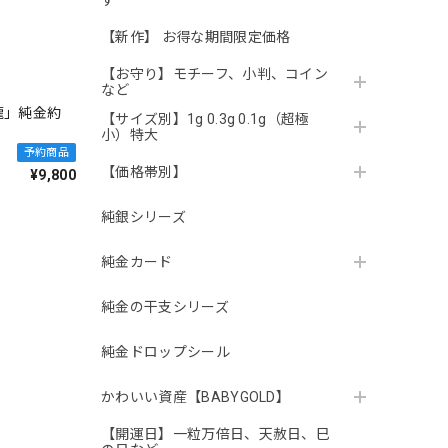
す
【新作】 お得な期間限定価格
【お守り】モチーフ、小判、コイン
など
龍」純金約
【サイズ別】1g 0.3g 0.1g（超極
小）特大
予約商品
【価格帯別】
¥9,800
純銀シリーズ
純金カード
純金の干支シリーズ
純金ドロップシール
かわいい資産【BABYGOLD】
【開運日】一粒万倍日、天赦日、巳