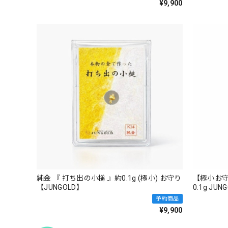
¥9,900
純金 『 打ち出の小槌 』約0.1g (極小) お守り
【極小お
【JUNGOLD】
0.1g JU
予約商品
¥9,900