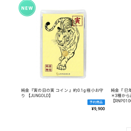
純金『寅の日の寅 コイン 』約0.1g 極小お守
純金『 巳
り 【JUNGOLD】
＊3種から
【RNP010
予約商品
¥9,900