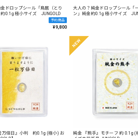
純金ドロップシール「鳥居（とり
大人の？純金ドロップシール「
0.1g 極小サイズ JUNGOLD
ン」純金約0.1g 極小サイズ JUN
予約商品
¥9,800
万倍日』小判 約0.1g (極小) お
純金 『熊手』モチーフ 約 0.1g (極小) 指先サ