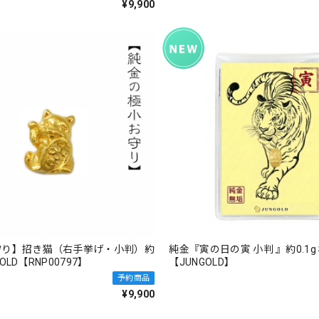
¥9,900
守り】招き猫（右手挙げ・小判）約
純金『寅の日の寅 小判 』約0.1g 極小お守り
NGOLD【RNP00797】
【JUNGOLD】
予約商品
¥9,900