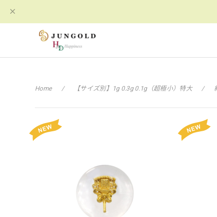
Home
【サイズ別】1g 0.3g 0.1g（超極小）特大