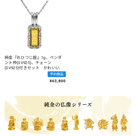
純金『おひつじ座』1g、ペンダ
ント枠(SV925)、チェーン
(SV925)付きセット かわいい資
産【BABYGOLD】
予約商品
¥63,800