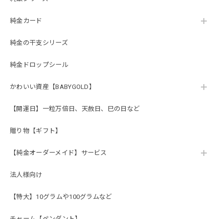
純金カード
純金の干支シリーズ
純金ドロップシール
かわいい資産【BABYGOLD】
【開運日】一粒万倍日、天赦日、巳の日など
贈り物【ギフト】
【純金オーダーメイド】サービス
法人様向け
【特大】10グラムや100グラムなど
チャーム【ペンダント】