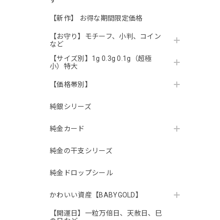
す
【新作】 お得な期間限定価格
【お守り】モチーフ、小判、コイン
など
【サイズ別】1g 0.3g 0.1g（超極
小）特大
【価格帯別】
純銀シリーズ
純金カード
純金の干支シリーズ
純金ドロップシール
かわいい資産【BABYGOLD】
【開運日】一粒万倍日、天赦日、巳