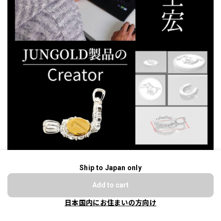
Ship to Japan only
今回の勝負運コインも、JUNGOLDのデザインの要、デザイナ
ショップに質問する
ー星野氏によるものです。
Add to cart
日本国内にお住まいの方向け
星野氏のデザインは、マクアケでのプロジェクト【黄金の龍の