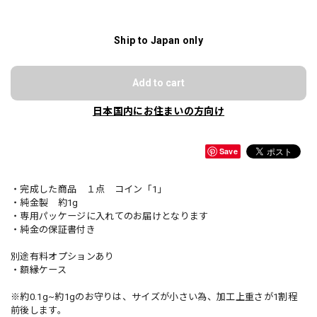
Ship to Japan only
Add to cart
日本国内にお住まいの方向け
Save
・完成した商品 １点 コイン「1」
・純金製 約1g
・専用パッケージに入れてのお届けとなります
・純金の保証書付き
別途有料オプションあり
・額縁ケース
※約0.1g~約1gのお守りは、サイズが小さい為、加工上重さが1割程
前後します。