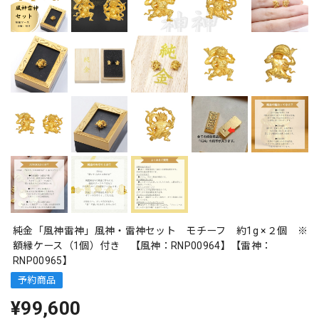
純金「風神雷神」風神・雷神セット モチーフ 約1g ×２個 ※
額縁ケース（1個）付き 【風神：RNP00964】【雷神：
RNP00965】
予約商品
¥99,600