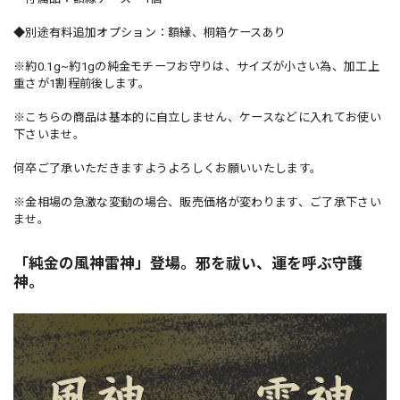
◆別途有料追加オプション：額縁、桐箱ケースあり
※約0.1g~約1gの純金モチーフお守りは、サイズが小さい為、加工上
重さが1割程前後します。
※こちらの商品は基本的に自立しません、ケースなどに入れてお使い
下さいませ。
何卒ご了承いただきますようよろしくお願いいたします。
※金相場の急激な変動の場合、販売価格が変わります、ご了承下さい
ませ。
「純金の風神雷神」登場。邪を祓い、運を呼ぶ守護
神。