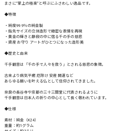
まさに“掌上の極楽”と呼ぶにふさわしい逸品です。
◆特徴
・純度99.9％の純金製
・指先サイズの立体造形で緻密な表情を再現
・黄金の輝きと静寂の中に宿る千の手の慈悲
・資産 お守り アートがひとつになった造形美
◆歴史と由来
千手観音は「千の手で人々を救う」とされる慈悲の象徴。
古来より病気平癒 厄除け 安産 開運など
あらゆる願いを叶える仏として信仰されてきました。
奈良の長谷寺や京都の三十三間堂に代表されるように
千手観音は日本人の祈りの中心として長く敬われています。
◆仕様
素材：純金（K24）
重量：約1グラム