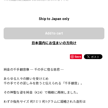
Ship to Japan only
Add to cart
日本国内にお住まいの方向け
Save
純金の千手観音像 ─ 千の手に宿る慈悲 ─
あらゆる人々の願いを受けとめ
千の手でその苦しみを救うと伝えられる「千手観音」。
その神聖な姿を純金（K24）で精緻に再現しました。
わずか指先サイズ 約7ミリ 約1グラムに凝縮された造形は