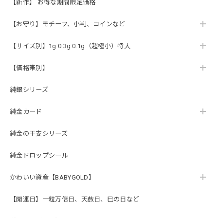
【新作】 お得な期間限定価格
【お守り】モチーフ、小判、コインなど
【サイズ別】1g 0.3g 0.1g（超極小）特大
【価格帯別】
純銀シリーズ
純金カード
純金の干支シリーズ
純金ドロップシール
かわいい資産【BABYGOLD】
【開運日】一粒万倍日、天赦日、巳の日など