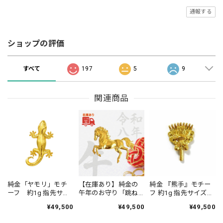
通報する
ショップの評価
すべて
197
5
9
関連商品
純金「ヤモリ」モチ
【在庫あり】純金の
純金 『熊手』モチー
ーフ 約1g 指先サイ
午年のお守り「跳ね
フ 約1g 指先サイズの
ズの芸術品
る馬」約1g。
芸術品 JUNGOLD
¥49,500
¥49,500
¥49,500
【RNP00968】
【RNP01080】「令和
八年」「干支シリー