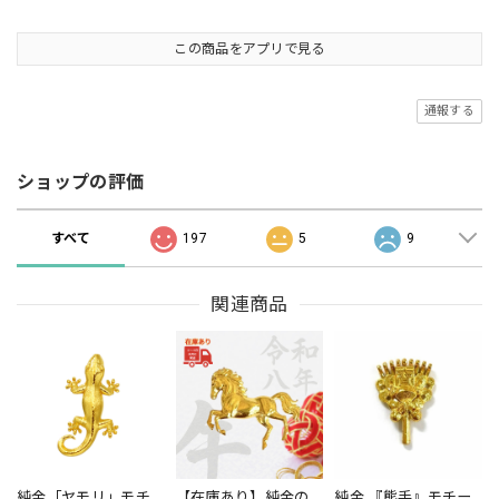
この商品をアプリで見る
通報する
ショップの評価
すべて
197
5
9
関連商品
純金「ヤモリ」モチ
【在庫あり】純金の
純金 『熊手』モチー