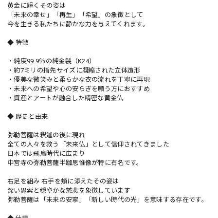
黄金に輝くその姿は
「未来の幸せ」「再生」「希望」の象徴として
今を生きる私たちに静かな力を与えてくれます。
◆ 特徴
・純度99.9％の純金製（K24）
・約7ミリの指先サイズに凝縮された立体造形
・優美な微笑みと柔らかな衣の流れを丁寧に再現
・未来への希望や心の安らぎを願う方におすすめ
・資産とアートが融合した精密な黄金仏
◆ 歴史と由来
弥勒菩薩は釈迦の後に現れ
全ての人々を救う「未来仏」として信仰されてきました
日本では飛鳥時代に広まり
中宮寺の弥勒菩薩半跏思惟像が特に有名です。
右足を組み 右手を頬に添えたその姿は
深い思索と穏やかな慈悲を象徴しています
弥勒菩薩は「未来の安寧」「新しい時代の光」を意味する存在です。