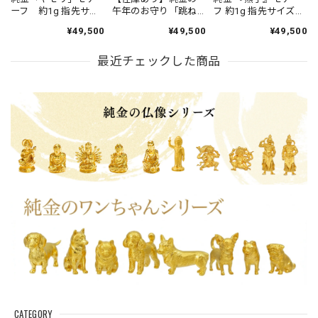
ーフ 約1g 指先サイ
午年のお守り「跳ね
フ 約1g 指先サイズの
ズの芸術品
る馬」約1g。
芸術品 JUNGOLD
¥49,500
¥49,500
¥49,500
【RNP00968】
【RNP01080】「令和
八年」「干支シリー
最近チェックした商品
ズ」。
CATEGORY