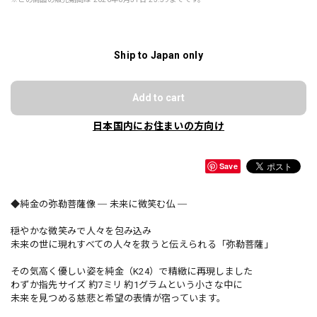
Ship to Japan only
Add to cart
日本国内にお住まいの方向け
Save
◆純金の弥勒菩薩像 ─ 未来に微笑む仏 ─
穏やかな微笑みで人々を包み込み
未来の世に現れすべての人々を救うと伝えられる「弥勒菩薩」
その気高く優しい姿を純金（K24）で精緻に再現しました
わずか指先サイズ 約7ミリ 約1グラムという小さな中に
未来を見つめる慈悲と希望の表情が宿っています。