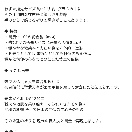
わずか指先サイズ 約7ミリ 約1グラムの中に
その圧倒的な存在感と優しさを凝縮
手のひらで感じる祈りの輝きがここにあります。
◆ 特徴
・純度99.9％の純金製（K24）
・約7ミリの指先サイズに荘厳な表情を再現
・穏やかな微笑みと力強い姿を立体的に造形
・お守りとしても 美術品としても価値のある逸品
資産と信仰の心をひとつにした黄金の仏像
◆ 歴史と由来
奈良大仏（東大寺盧舎那仏）は
奈良時代に聖武天皇が国の平和を願って建立したと伝えられます。
完成からおよそ1250年
戦火や地震を乗り越えて守られてきたその姿は
平和の象徴 そして日本の信仰の中心そのもの
その永遠の祈りを 現代の職人技と純金で再現しました。