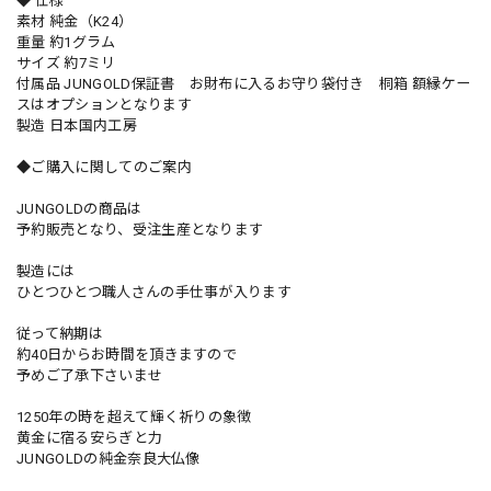
◆ 仕様
素材 純金（K24）
重量 約1グラム
サイズ 約7ミリ
付属品 JUNGOLD保証書 お財布に入るお守り袋付き 桐箱 額縁ケー
スはオプションとなります
製造 日本国内工房
◆ご購入に関してのご案内
JUNGOLDの商品は
予約販売となり、受注生産となります
製造には
ひとつひとつ職人さんの手仕事が入ります
従って納期は
約40日からお時間を頂きますので
予めご了承下さいませ
1250年の時を超えて輝く祈りの象徴
黄金に宿る安らぎと力
JUNGOLDの純金奈良大仏像