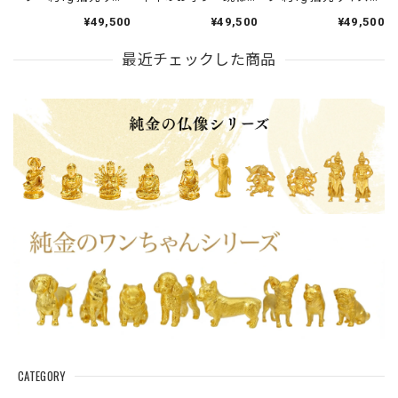
ズの芸術品
る馬」約1g。
芸術品 JUNGOLD
¥49,500
¥49,500
¥49,500
【RNP00968】
【RNP01080】「令和
八年」「干支シリー
最近チェックした商品
ズ」。
CATEGORY