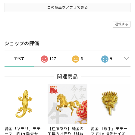
この商品をアプリで見る
通報する
ショップの評価
すべて
197
5
9
関連商品
純金「ヤモリ」モチ
【在庫あり】純金の
純金 『熊手』モチー
ーフ 約1g 指先サイ
午年のお守り「跳ね
フ 約1g 指先サイズの