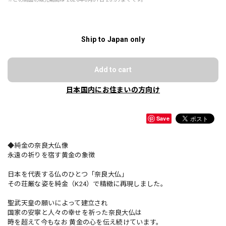
Ship to Japan only
Add to cart
日本国内にお住まいの方向け
Save
◆純金の奈良大仏像
永遠の祈りを宿す黄金の象徴
日本を代表する仏のひとつ「奈良大仏」
その荘厳な姿を純金（K24）で精緻に再現しました。
聖武天皇の願いによって建立され
国家の安寧と人々の幸せを祈った奈良大仏は
時を超えて今もなお 黄金の心を伝え続けています。