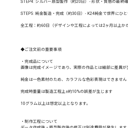
STEP4: シルバー原型製作（約20日）- 形状・質感の最終
STEP5: 純金製造・完成（約30日）- K24純金で世界に
全工程：約60日（デザインや工程によっては2ヶ月以上か
◆ご注文前の重要事項
・完成品について
画像は完成イメージであり、実際の作品とは細部に差異が
純金は一色素材のため、カラフルな色彩表現はできません
完成時重量は製造工程上±約10%の誤差が生じます
10グラム以上は想定以上となります。
・制作工程について
データ作成後・原型製作後の修正は別途費用が発生します