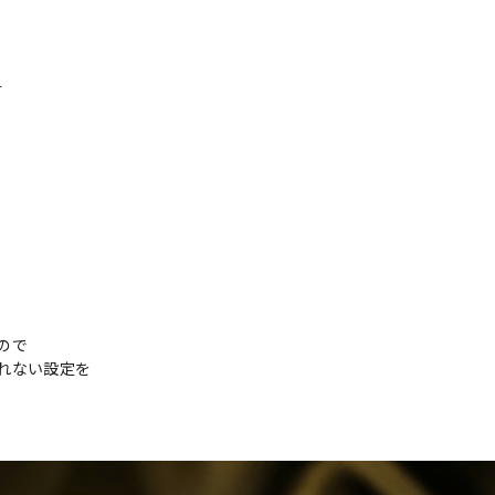
す
ので
れない設定を