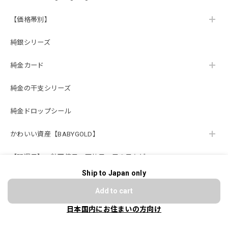
【価格帯別】
純銀シリーズ
純金カード
純金の干支シリーズ
純金ドロップシール
かわいい資産【BABYGOLD】
【開運日】一粒万倍日、天赦日、巳の日など
Ship to Japan only
ショップに質問する
贈り物【ギフト】
Add to cart
【純金オーダーメイド】サービス
日本国内にお住まいの方向け
法人様向け