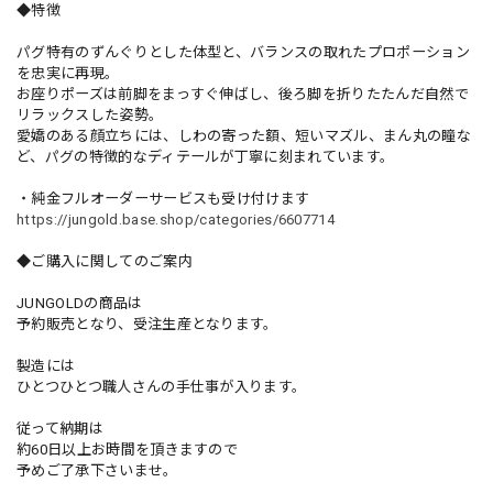
◆特徴
パグ特有のずんぐりとした体型と、バランスの取れたプロポーション
を忠実に再現。
お座りポーズは前脚をまっすぐ伸ばし、後ろ脚を折りたたんだ自然で
リラックスした姿勢。
愛嬌のある顔立ちには、しわの寄った額、短いマズル、まん丸の瞳な
ど、パグの特徴的なディテールが丁寧に刻まれています。
・純金フルオーダーサービスも受け付けます
https://jungold.base.shop/categories/6607714
◆ご購入に関してのご案内
JUNGOLDの商品は
予約販売となり、受注生産となります。
製造には
ひとつひとつ職人さんの手仕事が入ります。
従って納期は
約60日以上お時間を頂きますので
予めご了承下さいませ。