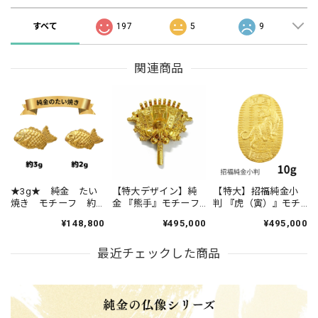
すべて
197
5
9
関連商品
★3g★ 純金 たい
【特大デザイン】純
【特大】招福純金小
焼き モチーフ 約
金 『熊手』モチーフ
判 『虎（寅）』モチ
3g お守り
約10g ※桐箱ケース
ーフ 約10g ※飾れる
¥148,800
¥495,000
¥495,000
【JUNGOLD】
付き 指先サイズの芸
アクリルケース付き
【RNP00868】
術品 JUNGOLD
RNP01226
最近チェックした商品