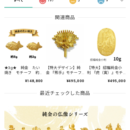
すべて
197
5
9
関連商品
★3g★ 純金 たい
【特大デザイン】純
【特大】招福純金小
焼き モチーフ 約
金 『熊手』モチーフ
判 『虎（寅）』モチ
3g お守り
約10g ※桐箱ケース
ーフ 約10g ※飾れる
¥148,800
¥495,000
¥495,000
【JUNGOLD】
付き 指先サイズの芸
アクリルケース付き
【RNP00868】
術品 JUNGOLD
RNP01226
最近チェックした商品