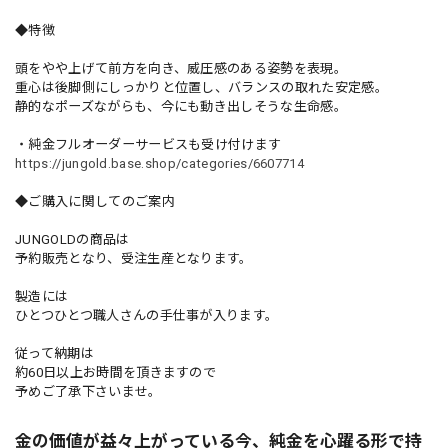
◆特徴
頭をやや上げて前方を向き、威圧感のある姿勢を表現。
重心は後脚側にしっかりと位置し、バランスの取れた安定感。
静的なポーズながらも、今にも動き出しそうな生命感。
・純金フルオーダーサービスも受け付けます
https://jungold.base.shop/categories/6607714
◆ご購入に関してのご案内
JUNGOLDの商品は
予約販売となり、受注生産となります。
製造には
ひとつひとつ職人さんの手仕事が入ります。
従って納期は
約60日以上お時間を頂きますので
予めご了承下さいませ。
金の価値が益々上がっている今、純金を心躍る形で持