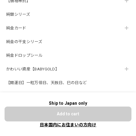
【価格帯別】
純銀シリーズ
純金カード
純金の干支シリーズ
純金ドロップシール
かわいい資産【BABYGOLD】
【開運日】一粒万倍日、天赦日、巳の日など
贈り物【ギフト】
Ship to Japan only
ショップに質問する
【純金オーダーメイド】サービス
Add to cart
法人様向け
日本国内にお住まいの方向け