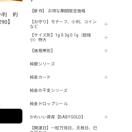
す
【新作】 お得な期間限定価格
小判 約
290】
【お守り】モチーフ、小判、コイン
など
【サイズ別】1g 0.3g 0.1g（超極
小）特大
。
【価格帯別】
純銀シリーズ
純金カード
純金の干支シリーズ
純金ドロップシール
e
かわいい資産【BABYGOLD】
【開運日】一粒万倍日、天赦日、巳