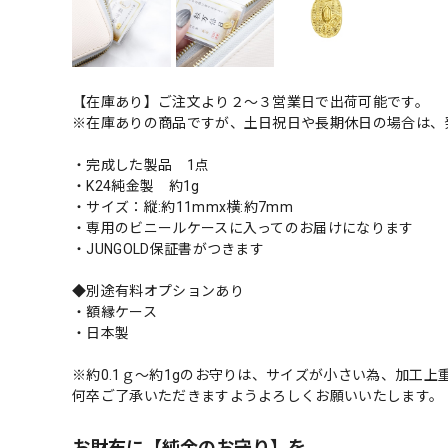
【在庫あり】ご注文より２〜３営業日で出荷可能です。
※在庫ありの商品ですが、土日祝日や長期休日の場合は、
・完成した製品 1点
・K24純金製 約1g
・サイズ：縦:約11mmx横:約7mm
・専用のビニールケースに入ってのお届けになります
・JUNGOLD保証書がつきます
◆別途有料オプションあり
・額縁ケース
・日本製
※約0.1ｇ〜約1gのお守りは、サイズが小さい為、加工上
何卒ご了承いただきますようよろしくお願いいたします。
お財布に【純金のお守り】を。