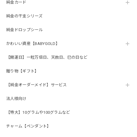
純金カード
純金の干支シリーズ
純金ドロップシール
かわいい資産【BABYGOLD】
【開運日】一粒万倍日、天赦日、巳の日など
贈り物【ギフト】
【純金オーダーメイド】サービス
法人様向け
【特大】10グラムや100グラムなど
チャーム【ペンダント】