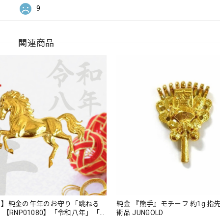
9
関連商品
り】純金の午年のお守り「跳ねる
純金 『熊手』モチーフ 約1g 指先サイズの芸
。【RNP01080】「令和八年」「干
術品 JUNGOLD