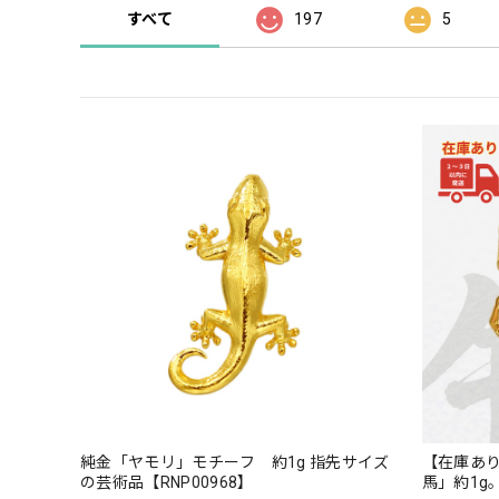
すべて
197
5
純金「ヤモリ」モチーフ 約1g 指先サイズ
【在庫あ
の芸術品【RNP00968】
馬」約1g