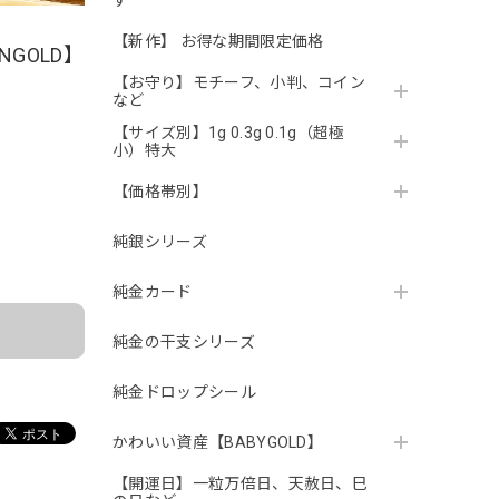
す
【新作】 お得な期間限定価格
NGOLD】
【お守り】モチーフ、小判、コイン
など
【サイズ別】1g 0.3g 0.1g（超極
小）特大
【価格帯別】
。
純銀シリーズ
純金カード
純金の干支シリーズ
純金ドロップシール
かわいい資産【BABYGOLD】
【開運日】一粒万倍日、天赦日、巳