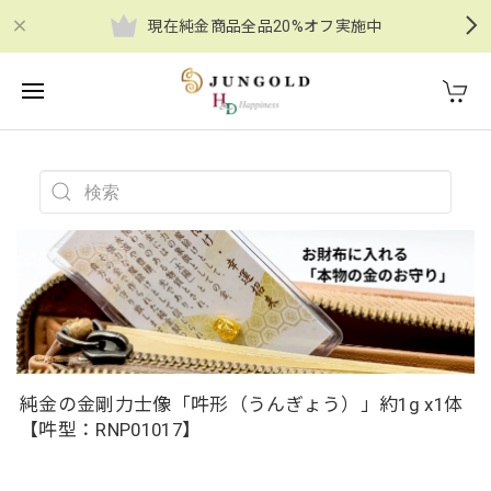
現在純金商品全品20%オフ実施中
純金の金剛力士像「吽形（うんぎょう）」約1g x1体
【吽型：RNP01017】