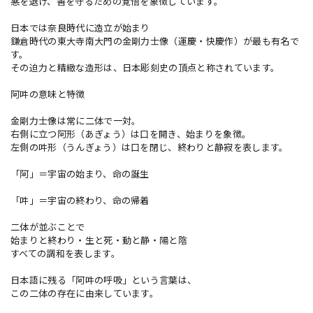
悪を退け、善を守るための覚悟を象徴しています。
日本では奈良時代に造立が始まり
鎌倉時代の東大寺南大門の金剛力士像（運慶・快慶作）が最も有名で
す。
その迫力と精緻な造形は、日本彫刻史の頂点と称されています。
阿吽の意味と特徴
金剛力士像は常に二体で一対。
右側に立つ阿形（あぎょう）は口を開き、始まりを象徴。
左側の吽形（うんぎょう）は口を閉じ、終わりと静寂を表します。
「阿」＝宇宙の始まり、命の誕生
「吽」＝宇宙の終わり、命の帰着
二体が並ぶことで
始まりと終わり・生と死・動と静・陽と陰
すべての調和を表します。
日本語に残る「阿吽の呼吸」という言葉は、
この二体の存在に由来しています。