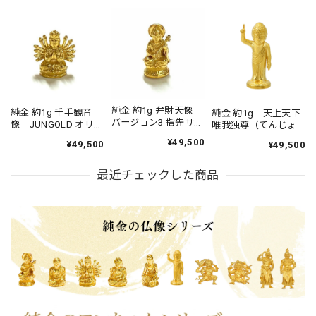
純金 約1g 弁財天像
純金 約1g 千手観音
純金 約1g 天上天下
バージョン3 指先サイ
像 JUNGOLD オリジ
唯我独尊（てんじょ
ズの芸術品
ナル作品 指先サイ
うてんげゆいがどく
¥49,500
¥49,500
¥49,500
【RNP01027】
ズの芸術品
そん）
JUNGOLD
【RNP01025】
【RNP01144】
最近チェックした商品
JUNGOLD 指先サイズ
の芸術品