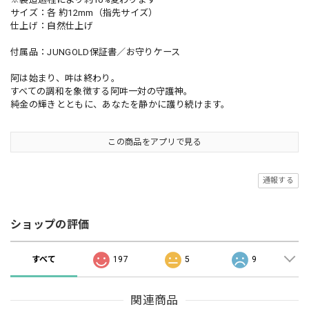
サイズ：各 約12mm（指先サイズ）
仕上げ：自然仕上げ
付属品：JUNGOLD保証書／お守りケース
阿は始まり、吽は終わり。
すべての調和を象徴する阿吽一対の守護神。
純金の輝きとともに、あなたを静かに護り続けます。
この商品をアプリで見る
通報する
ショップの評価
すべて
197
5
9
関連商品