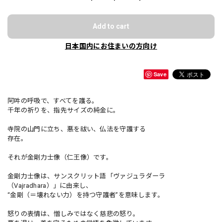
Add to cart
日本国内にお住まいの方向け
Save
阿吽の呼吸で、すべてを護る。
千年の祈りを、指先サイズの純金に。
寺院の山門に立ち、悪を祓い、仏法を守護する
存在。
それが金剛力士像（仁王像）です。
金剛力士像は、サンスクリット語「ヴァジュラダーラ
（Vajradhara）」に由来し、
“金剛（＝壊れない力）を持つ守護者”を意味します。
怒りの表情は、憎しみではなく慈悲の怒り。