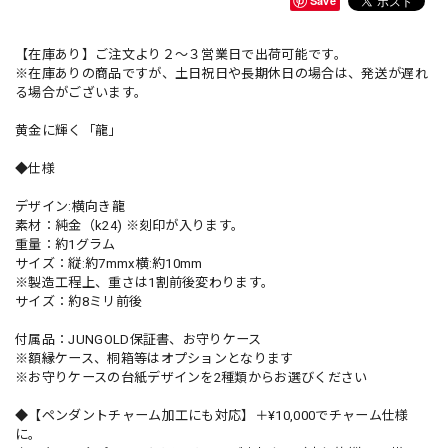
Save
【在庫あり】ご注文より２〜３営業日で出荷可能です。
※在庫ありの商品ですが、土日祝日や長期休日の場合は、発送が遅れ
る場合がございます。
黄金に輝く「龍」
◆仕様
デザイン:横向き龍
素材：純金（k24) ※刻印が入ります。
重量：約1グラム
サイズ：縦:約7mmx横:約10mm
※製造工程上、重さは1割前後変わります。
サイズ：約8ミリ前後
付属品：JUNGOLD保証書、お守りケース
※額縁ケース、桐箱等はオプションとなります
※お守りケースの台紙デザインを2種類からお選びください
◆【ペンダントチャーム加工にも対応】＋¥10,000でチャーム仕様
に。