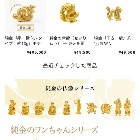
純金『龍 横向きタ
純金の青龍（せいり
純金『干支 龍』約
イプ 約10g』モチー
ゅう） ─ 東天を駆け
1g お守り
フ お守り
る黄金の龍 ─ 約1g
【JUNGOLD】
¥495,000
¥49,500
¥49,500
【JUNGOLD】
四神獣シリーズ 指
先サイズの芸術品
最近チェックした商品
JUNGOLD