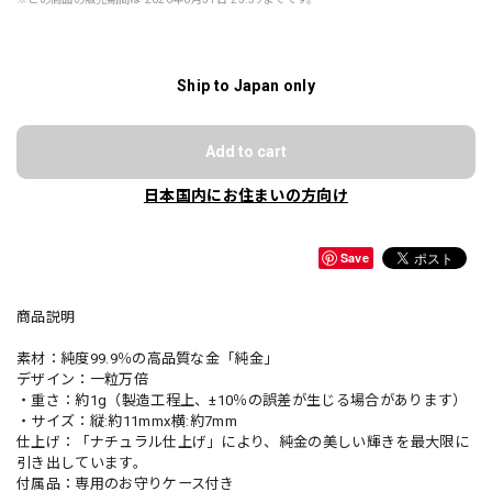
Ship to Japan only
Add to cart
日本国内にお住まいの方向け
Save
商品説明
素材：純度99.9％の高品質な金「純金」
デザイン：一粒万倍
・重さ：約1g（製造工程上、±10％の誤差が生じる場合があります）
・サイズ：縦:約11mmx横:約7mm
仕上げ：「ナチュラル仕上げ」により、純金の美しい輝きを最大限に
引き出しています。
付属品：専用のお守りケース付き