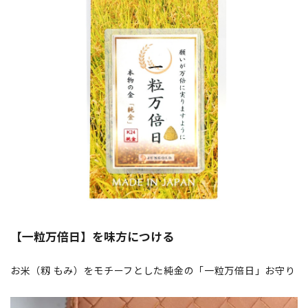
【一粒万倍日】を味方につける
お米（籾 もみ）をモチーフとした純金の「一粒万倍日」お守り