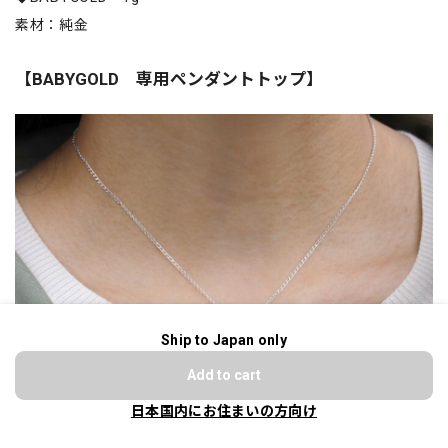
素材：純金
【BABYGOLD 専用ペンダントトップ】
Ship to Japan only
ショップに質問する
Add to cart
日本国内にお住まいの方向け