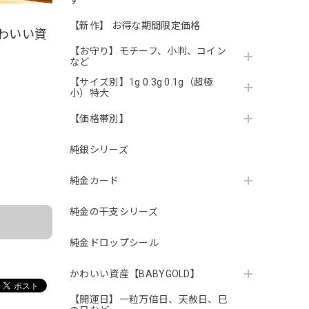
す
【新作】 お得な期間限定価格
かわいい資
【お守り】モチーフ、小判、コイン
など
【サイズ別】1g 0.3g 0.1g（超極
小）特大
【価格帯別】
純銀シリーズ
。
純金カード
純金の干支シリーズ
純金ドロップシール
かわいい資産【BABYGOLD】
【開運日】一粒万倍日、天赦日、巳