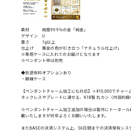
素材 純度99.9％の金「純金」
デザイン U
重さ 1g以上
仕上げ 黄金の色が引き立つ「ナチュラル仕上げ」
※専用ケースに入れてのお届けとなります
※ペンダント枠は別売
◆別途有料オプションあり
・額縁ケース
【ペンダントチャーム加工にも対応】＋¥10,000でチャー
ネックレスやプレートに通せる、K18製 丸カン（内径約縦
※ペンダントチャーム加工追加の場合は製作にトータール
戴いたしますが何卒よろくお願いいたします。
またBASEの決済システム上、56日間までの決済保有シ