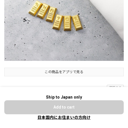
この商品をアプリで見る
通報する
Ship to Japan only
ショップに質問する
ショップの評価
Add to cart
日本国内にお住まいの方向け
すべて
197
5
9