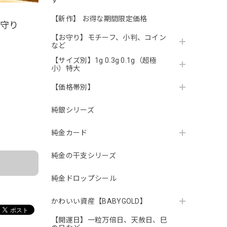
す
【新作】 お得な期間限定価格
お守り
【お守り】モチーフ、小判、コイン
など
【サイズ別】1g 0.3g 0.1g（超極
小）特大
【価格帯別】
純銀シリーズ
。
純金カード
純金の干支シリーズ
純金ドロップシール
かわいい資産【BABYGOLD】
【開運日】一粒万倍日、天赦日、巳