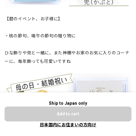
【暦のイベント、お子様に】
・桃の節句、端午の節句の贈り物に
ひな飾りや兜と一緒に、また神棚やお家のお気に入りのコーナ
ーに、毎年飾っても可愛いですね
Ship to Japan only
ショップに質問する
Add to cart
日本国内にお住まいの方向け