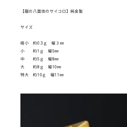
【龍の八面体のサイコロ】純金製
サイズ
極小 約0.3ｇ 幅３㎜
小 約1ｇ 幅5㎜
中 約5ｇ 幅8㎜
大 約8ｇ 幅10㎜
特大 約10ｇ 幅11㎜