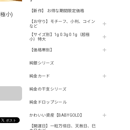
す
【新作】 お得な期間限定価格
(極小)
【お守り】モチーフ、小判、コイン
など
【サイズ別】1g 0.3g 0.1g（超極
小）特大
【価格帯別】
純銀シリーズ
。
純金カード
純金の干支シリーズ
純金ドロップシール
かわいい資産【BABYGOLD】
【開運日】一粒万倍日、天赦日、巳