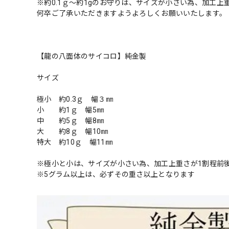
※約0.1ｇ〜約1gのお守りは、サイズが小さい為、加工上
何卒ご了承いただきますようよろしくお願いいたします。
【龍の八面体のサイコロ】純金製
サイズ
極小 約0.3ｇ 幅３㎜
小 約1ｇ 幅5㎜
中 約5ｇ 幅8㎜
大 約8ｇ 幅10㎜
特大 約10ｇ 幅11㎜
※極小と小は、サイズが小さい為、加工上重さが1割程前
※5グラム以上は、必ずその重さ以上となります