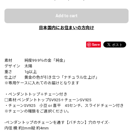
Add to cart
日本国内にお住まいの方向け
Save
素材 純度99.9％の金「純金」
デザイン 太陽
重さ 1g以上
仕上げ 黄金の色が引き立つ「ナチュラル仕上げ」
※専用ケースに入れてのお届けとなります
・ペンダントトップ＋チェーン付き
□素材:ペンダントトップSV925＋チェーンSV925
・チェーンSV925 小豆 or 喜平 45センチ、スライドチェーン付き
※チェーンの種類をご選択ください。
-ペンダントップのチェーンを通す【バチカン】穴のサイズ-
内径:横:約2mm縦:約4mm