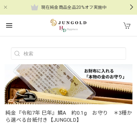
現在純金商品全品20%オフ実施中
純金『令和7年 巳年』鱗A 約0.1g お守り ＊3種か
ら選べる台紙付き【JUNGOLD】