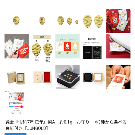
純金『令和7年 巳年』鱗A 約0.1g お守り ＊3種から選べる
台紙付き【JUNGOLD】