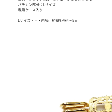
バチカン部分：Lサイズ
専用ケース入り
Lサイズ・・・内径 約縦9×横4〜5㎜