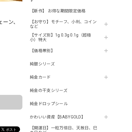
す
【新作】 お得な期間限定価格
チェーン、
【お守り】モチーフ、小判、コイン
など
【サイズ別】1g 0.3g 0.1g（超極
小）特大
【価格帯別】
純銀シリーズ
。
純金カード
純金の干支シリーズ
純金ドロップシール
かわいい資産【BABYGOLD】
【開運日】一粒万倍日、天赦日、巳