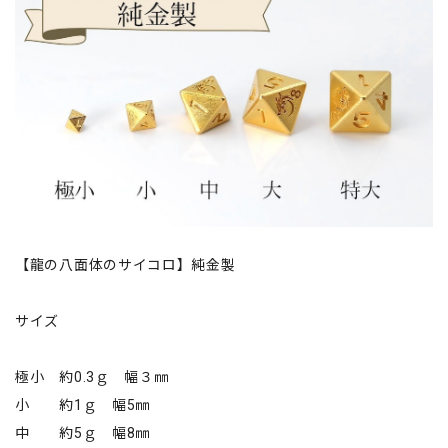
【龍の八面体のサイコロ】純金製
サイズ
極小 約0.3ｇ 幅３㎜
小 約1ｇ 幅5㎜
中 約5ｇ 幅8㎜