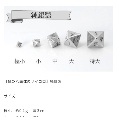
【龍の八面体のサイコロ】純銀製
サイズ
極小 約0.2ｇ 幅３㎜