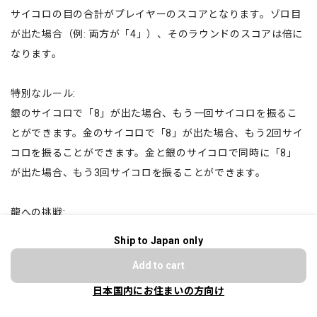
サイコロの目の合計がプレイヤーのスコアとなります。ゾロ目
が出た場合（例: 両方が「4」）、そのラウンドのスコアは倍に
なります。
特別なルール:
銀のサイコロで「8」が出た場合、もう一回サイコロを振るこ
とができます。金のサイコロで「8」が出た場合、もう2回サイ
コロを振ることができます。金と銀のサイコロで同時に「8」
が出た場合、もう3回サイコロを振ることができます。
龍への挑戦:
50点を超えたプレイヤーは、「龍への挑戦」として金と銀のサ
Ship to Japan only
ショップに質問する
イコロでそれぞれ「8」を出すことを目指します。このステー
Add to cart
ジではスコアは影響しません。どちらのサイコロでも「8」を
日本国内にお住まいの方向け
出すことができれば、そのプレイヤーが勝利となります。