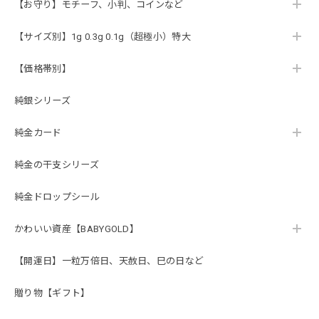
【お守り】モチーフ、小判、コインなど
【サイズ別】1g 0.3g 0.1g（超極小）特大
【価格帯別】
純銀シリーズ
純金カード
純金の干支シリーズ
純金ドロップシール
かわいい資産【BABYGOLD】
【開運日】一粒万倍日、天赦日、巳の日など
贈り物【ギフト】