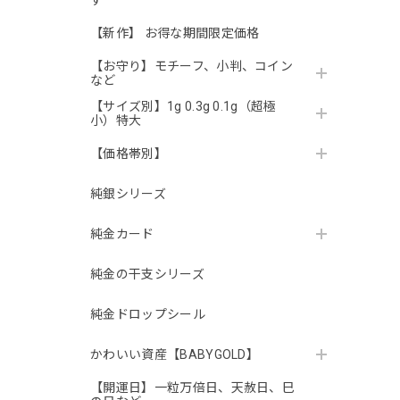
す
【新作】 お得な期間限定価格
【お守り】モチーフ、小判、コイン
など
【サイズ別】1g 0.3g 0.1g（超極
小）特大
【価格帯別】
純銀シリーズ
純金カード
純金の干支シリーズ
純金ドロップシール
かわいい資産【BABYGOLD】
【開運日】一粒万倍日、天赦日、巳