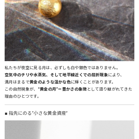
私たちが夜空に見る月は、必ずしも白や銀色ではありません。
空気中のチリや水蒸気、そして地平線近くでの屈折現象
により、
満月はまるで
黄金のような温かな色
に輝くことがあります。
この自然現象が、
“黄金の月”＝豊かさの象徴
として語り継がれてきた
理由のひとつです。
■ 指先にのる“小さな黄金資産”