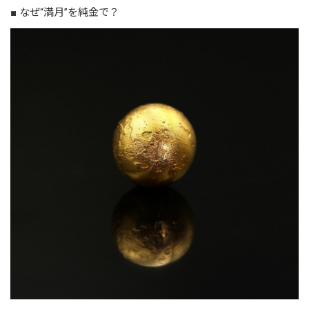
■ なぜ“満月”を純金で？