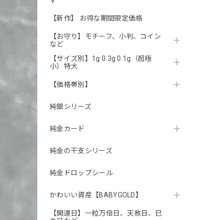
す
【新作】 お得な期間限定価格
【お守り】モチーフ、小判、コイン
など
【サイズ別】1g 0.3g 0.1g（超極
小）特大
【価格帯別】
純銀シリーズ
純金カード
純金の干支シリーズ
純金ドロップシール
かわいい資産【BABYGOLD】
【開運日】一粒万倍日、天赦日、巳