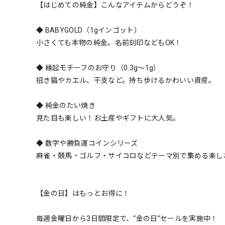
【はじめての純金】こんなアイテムからどうぞ！
◆ BABYGOLD（1gインゴット）
小さくても本物の純金。名前刻印などもOK！
◆ 縁起モチーフのお守り（0.3g〜1g）
招き猫やカエル、干支など。持ち歩けるかわいい資産。
◆ 純金のたい焼き
見た目も楽しい！お土産やギフトに大人気。
◆ 数字や勝負運コインシリーズ
麻雀・競馬・ゴルフ・サイコロなどテーマ別で集める楽し
【金の日】はもっとお得に！
毎週金曜日から3日間限定で、“金の日”セールを実施中！