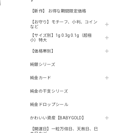
す
【新作】 お得な期間限定価格
【お守り】モチーフ、小判、コイン
など
【サイズ別】1g 0.3g 0.1g（超極
小）特大
【価格帯別】
純銀シリーズ
純金カード
純金の干支シリーズ
純金ドロップシール
かわいい資産【BABYGOLD】
【開運日】一粒万倍日、天赦日、巳