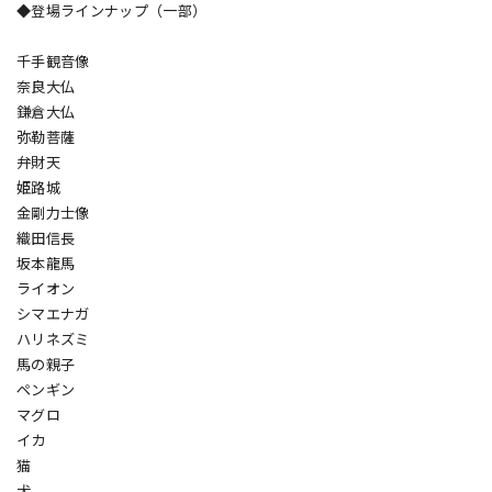
◆登場ラインナップ（一部）
千手観音像
奈良大仏
鎌倉大仏
弥勒菩薩
弁財天
姫路城
金剛力士像
織田信長
坂本龍馬
ライオン
シマエナガ
ハリネズミ
馬の親子
ペンギン
マグロ
イカ
猫
犬