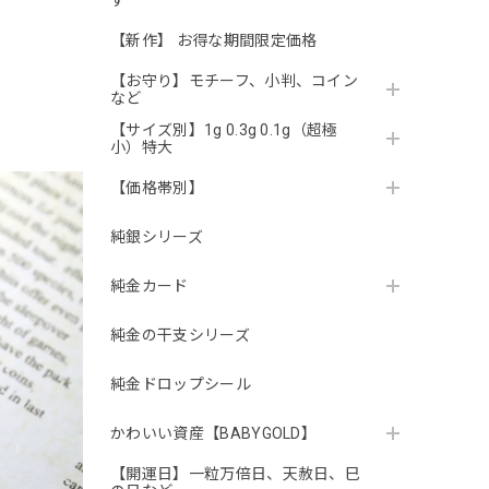
す
【新作】 お得な期間限定価格
【お守り】モチーフ、小判、コイン
など
【サイズ別】1g 0.3g 0.1g（超極
小）特大
【価格帯別】
純銀シリーズ
純金カード
純金の干支シリーズ
純金ドロップシール
かわいい資産【BABYGOLD】
【開運日】一粒万倍日、天赦日、巳