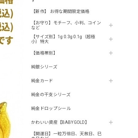
す
【新作】 お得な期間限定価格
【お守り】モチーフ、小判、コイン
など
【サイズ別】1g 0.3g 0.1g（超極
小）特大
【価格帯別】
純銀シリーズ
純金カード
純金の干支シリーズ
純金ドロップシール
かわいい資産【BABYGOLD】
【開運日】一粒万倍日、天赦日、巳