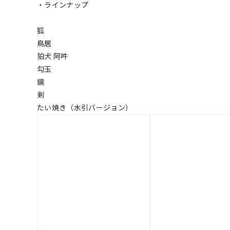
・ラインナップ
狐
鳥居
狛犬 阿吽
勾玉
鏡
剣
たい焼き（水引バージョン）