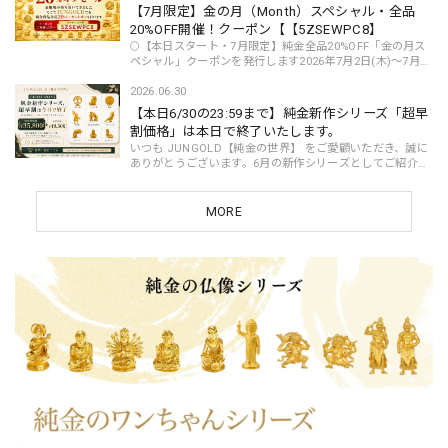
【7月限定】金の月（Month）スペシャル・全品
20%OFF開催！クーポン【【5ZSEWPC8】
🌕【本日スタート・7月限定】純金全品20%OFF「金の月ス
ペシャル」クーポンを発行します2026年7月2日(木)〜7月31
日(金)いつもお世話になっております。JUNGOLD運営で
す。7月がはじまりました。JUNGOLDでは本日より...
2026.06.30
【本日6/30の23:59まで】純金新作シリーズ「超早
割価格」は本日で終了いたします。
いつも JUNGOLD【純金の世界】 をご愛顧いただき、誠に
ありがとうございます。6月の新作シリーズとしてご紹介し
ておりました純金モチーフ商品は、現在の 超早割価格
¥35,800 での販売を、本日6月30日(月) 23:59ま...
MORE