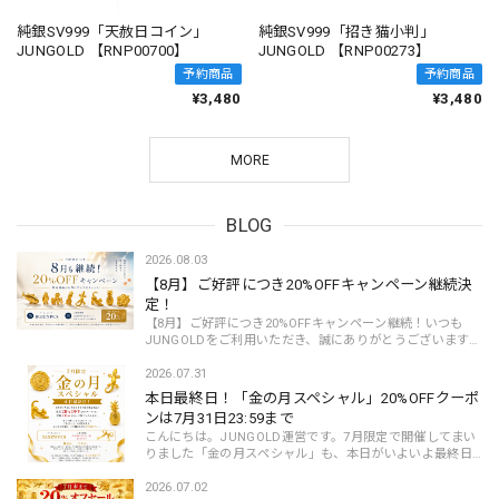
純銀SV999「天赦日コイン」
純銀SV999「招き猫小判」
JUNGOLD 【RNP00700】
JUNGOLD 【RNP00273】
予約商品
予約商品
¥3,480
¥3,480
MORE
BLOG
2026.08.03
【8月】ご好評につき20%OFFキャンペーン継続決
定！
【8月】ご好評につき20%OFFキャンペーン継続！いつも
JUNGOLDをご利用いただき、誠にありがとうございます。
7月限定で開催しておりました「金の月スペシャル」では、
多くのお客様にご利用いただき、たくさんのご注...
2026.07.31
本日最終日！「金の月スペシャル」20%OFFクーポ
ンは7月31日23:59まで
こんにちは。JUNGOLD運営です。7月限定で開催してまい
りました「金の月スペシャル」も、本日がいよいよ最終日
となりました。期間中、多くのお客様にご利用いただき、
誠にありがとうございます。ご好評いただいて...
2026.07.02