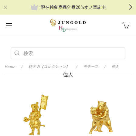
現在純金商品全品20%オフ実施中
Home
純金の【コレクション】
モチーフ
偉人
偉人