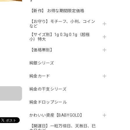
す
【新作】 お得な期間限定価格
【お守り】モチーフ、小判、コイン
など
【サイズ別】1g 0.3g 0.1g（超極
小）特大
【価格帯別】
純銀シリーズ
。
純金カード
純金の干支シリーズ
純金ドロップシール
かわいい資産【BABYGOLD】
【開運日】一粒万倍日、天赦日、巳