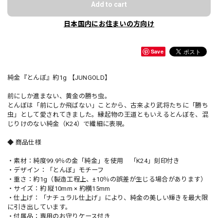
Add to cart
日本国内にお住まいの方向け
Save
純金『とんぼ』約1g 【JUNGOLD】
前にしか進まない、黄金の勝ち虫。
とんぼは「前にしか飛ばない」ことから、古来より武将たちに「勝ち
虫」として愛されてきました。縁起物の王道ともいえるとんぼを、混
じりけのない純金（K24）で繊細に表現。
◆ 商品仕様
・素材：純度99.9％の金「純金」を使用 「K24」刻印付き
・デザイン：「とんぼ」モチーフ
・重さ：約1g（製造工程上、±10％の誤差が生じる場合があります）
・サイズ：約 縦10mm × 約横15mm
・仕上げ：「ナチュラル仕上げ」により、純金の美しい輝きを最大限
に引き出しています。
・付属品：専用のお守りケース付き