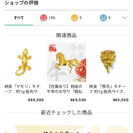
ショップの評価
すべて
196
5
9
関連商品
純金「ヤモリ」モチ
【在庫あり】純金の
純金 『熊手』モチー
ーフ 約1g 指先サイ
午年のお守り「跳ね
フ 約1g 指先サイズの
ズの芸術品
る馬」約1g。
芸術品 JUNGOLD
¥49,500
¥49,500
¥49,500
【RNP00968】
【RNP01080】「令和
八年」「干支シリー
最近チェックした商品
ズ」。