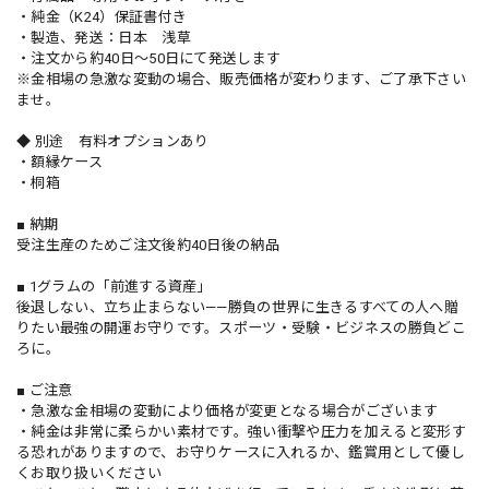
・純金（K24）保証書付き
・製造、発送：日本 浅草
・注文から約40日〜50日にて発送します
※金相場の急激な変動の場合、販売価格が変わります、ご了承下さい
ませ。
◆ 別途 有料オプションあり
・額縁ケース
・桐箱
■ 納期
受注生産のためご注文後約40日後の納品
■ 1グラムの「前進する資産」
後退しない、立ち止まらない——勝負の世界に生きるすべての人へ贈
りたい最強の開運お守りです。スポーツ・受験・ビジネスの勝負どこ
ろに。
■ ご注意
・急激な金相場の変動により価格が変更となる場合がございます
・純金は非常に柔らかい素材です。強い衝撃や圧力を加えると変形す
る恐れがありますので、お守りケースに入れるか、鑑賞用として優し
くお取り扱いください