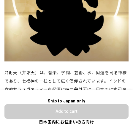
弁財天（弁才天）は、音楽、学問、芸術、水、財運を司る神様
であり、七福神の一柱として広く信仰されています。インドの
女神サラスヴァティーを起源に持つ弁財天は、日本では水辺や
島に祀られることが多く、財運や幸福をもたらす存在として親
Ship to Japan only
ショップに質問する
しまれています。
Add to cart
日本国内にお住まいの方向け