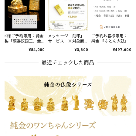
K様ご予約専用：純金
メッセージ「刻印」
ご予約お客様専用：
製「漢委奴国王」金
サービス ※対象商
純金 『ふとん太鼓』
印（約1g）1個/ 金印
品あり
約8g 1個 /純金『桃太
¥84,000
¥3,800
¥497,600
（3g）1個 【完成し
郎』約1g 1個/純金
た製品 ２点】
『金太郎（熊と戦
最近チェックした商品
う）』約1g 1個