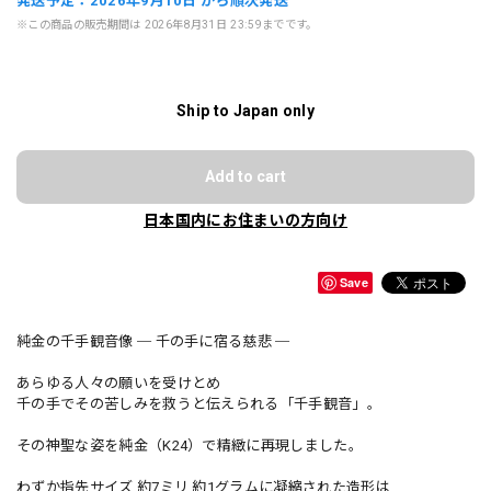
発送予定：2026年9月10日 から順次発送
※この商品の販売期間は 2026年8月31日 23:59までです。
Ship to Japan only
Add to cart
日本国内にお住まいの方向け
Save
純金の千手観音像 ─ 千の手に宿る慈悲 ─
あらゆる人々の願いを受けとめ
千の手でその苦しみを救うと伝えられる「千手観音」。
その神聖な姿を純金（K24）で精緻に再現しました。
わずか指先サイズ 約7ミリ 約1グラムに凝縮された造形は