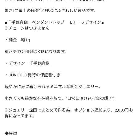
まさに“掌上の極楽”と呼ぶにふさわしい逸品です。
■千手観音像 ペンダントトップ モチーフデザイン■
※チェーンはつきません
・純金 約1g
※バチカン部分はK18になります。
・デザイン 千手観音像
・JUNGOLD発行の保証書付き
軽やかに身に着けられるミニマルな純金ジュエリー。
小さくても確かな存在感を放つ、“日常に溶け込む金の輝き”。
※ジュエリー企画でまとめて作る為、オプション追加より、2,000円お
得になってます。
◆特徴