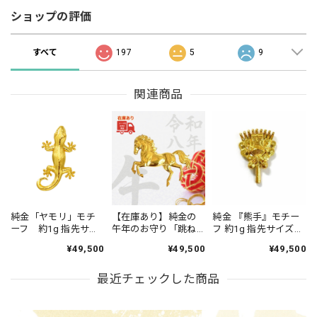
ショップの評価
すべて
197
5
9
関連商品
純金「ヤモリ」モチ
【在庫あり】純金の
純金 『熊手』モチー
ーフ 約1g 指先サイ
午年のお守り「跳ね
フ 約1g 指先サイズの
ズの芸術品
る馬」約1g。
芸術品 JUNGOLD
¥49,500
¥49,500
¥49,500
【RNP00968】
【RNP01080】「令和
八年」「干支シリー
最近チェックした商品
ズ」。