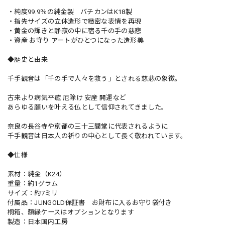
・純度99.9％の純金製 バチカンはK18製
・指先サイズの立体造形で緻密な表情を再現
・黄金の輝きと静寂の中に宿る千の手の慈悲
・資産 お守り アートがひとつになった造形美
◆歴史と由来
千手観音は「千の手で人々を救う」とされる慈悲の象徴。
古来より病気平癒 厄除け 安産 開運など
あらゆる願いを叶える仏として信仰されてきました。
奈良の長谷寺や京都の三十三間堂に代表されるように
千手観音は日本人の祈りの中心として長く敬われています。
◆仕様
素材：純金（K24）
重量：約1グラム
サイズ：約7ミリ
付属品：JUNGOLD保証書 お財布に入るお守り袋付き
桐箱、額縁ケースはオプションとなります
製造：日本国内工房