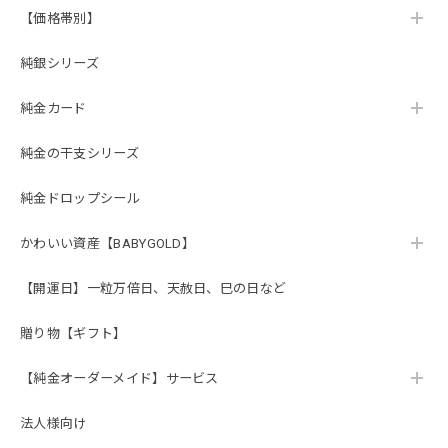
【価格帯別】
純銀シリーズ
純金カード
純金の干支シリーズ
純金ドロップシール
かわいい資産【BABYGOLD】
【開運日】一粒万倍日、天赦日、巳の日など
贈り物【ギフト】
【純金オーダーメイド】サービス
法人様向け