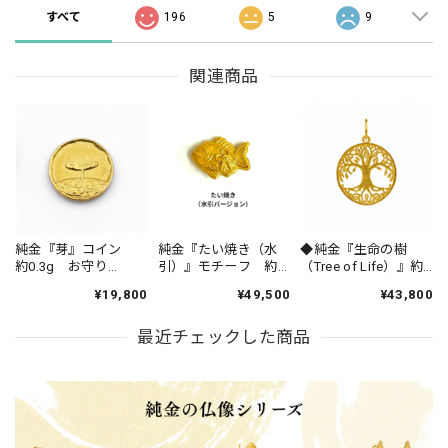
すべて
196
5
9
関連商品
純金『芽』コイン
純金『たい焼き（水
◆純金『生命の樹
約0.3g お守り
引）』モチーフ 約
（Tree of Life）』約
【JUNGOLD】
1g お守り
1g ペンダントトッ
¥19,800
¥49,500
¥43,800
【RNP00138】
【JUNGOLD】 神棚
プ バチカンK18 ※
シリーズ
チェーンは付きませ
最近チェックした商品
【RNP00927】
ん【JUNGOLD】