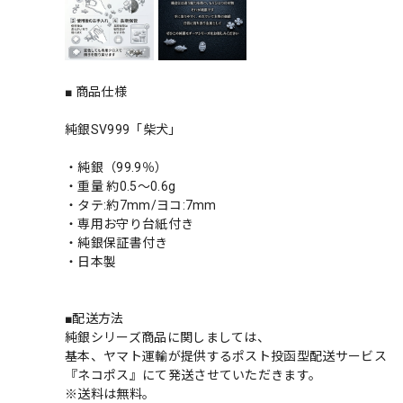
■ 商品仕様
純銀SV999「柴犬」
・純銀（99.9％）
・重量 約0.5〜0.6g
・タテ:約7mm/ヨコ:7mm
・専用お守り台紙付き
・純銀保証書付き
・日本製
■配送方法
純銀シリーズ商品に関しましては、
基本、ヤマト運輸が提供するポスト投函型配送サービス
『ネコポス』にて発送させていただきます。
※送料は無料。