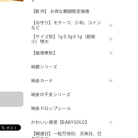
す
【新作】 お得な期間限定価格
【お守り】モチーフ、小判、コイン
など
【サイズ別】1g 0.3g 0.1g（超極
小）特大
【価格帯別】
純銀シリーズ
。
純金カード
純金の干支シリーズ
純金ドロップシール
かわいい資産【BABYGOLD】
【開運日】一粒万倍日、天赦日、巳