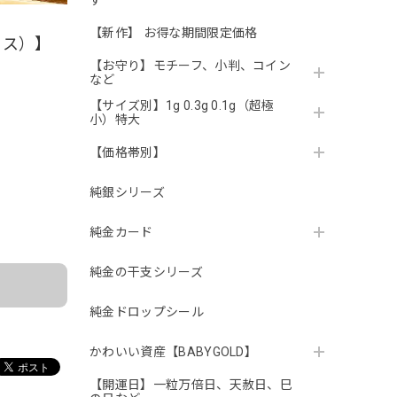
す
【新作】 お得な期間限定価格
ラス）】
【お守り】モチーフ、小判、コイン
など
【サイズ別】1g 0.3g 0.1g（超極
小）特大
【価格帯別】
純銀シリーズ
。
純金カード
純金の干支シリーズ
純金ドロップシール
かわいい資産【BABYGOLD】
【開運日】一粒万倍日、天赦日、巳