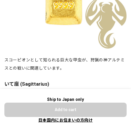
スコーピオンとして知られる巨大な甲虫が、狩猟の神アルテミ
スとの戦いに関連しています。
いて座 (Sagittarius)
Ship to Japan only
ショップに質問する
Add to cart
日本国内にお住まいの方向け