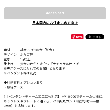
Add to cart
日本国内にお住まいの方向け
Save
素材 純度99.9％の金「純金」
デザイン ふたご座
重さ 1g以上
仕上げ 黄金の色が引き立つ「ナチュラル仕上げ」
※専用ケースに入れてのお届けとなります
※ペンダント枠は別売
◆別途有料オプションあり
・額縁ケース
?【ペンダントチャーム加工にも対応】＋¥10,000でチャーム仕様に。
ネックレスやプレートに通せる、K18製 丸カン（内径約縦4mm横
2mm）を追加します。