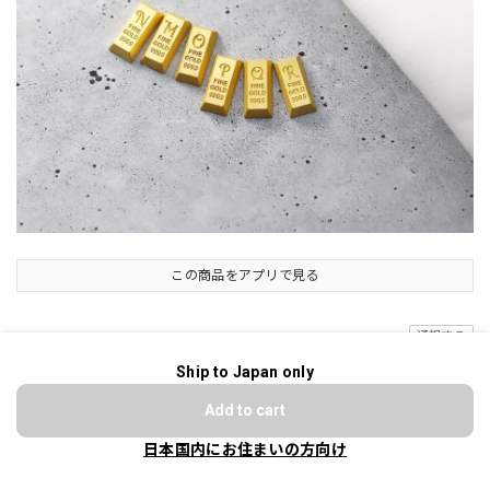
この商品をアプリで見る
通報する
Ship to Japan only
ショップに質問する
ショップの評価
Add to cart
日本国内にお住まいの方向け
すべて
197
5
9